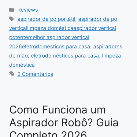
Categorias
Reviews
Tags
aspirador de pó portátil
,
aspirador de pó
verticallimpeza domésticaaspirador vertical
potentemelhor aspirador vertical
2026eletrodomésticos para casa
,
aspiradores
de mão
,
eletrodomésticos para casa
,
limpeza
doméstica
2 Comentários
Como Funciona um
Aspirador Robô? Guia
Completo 2026