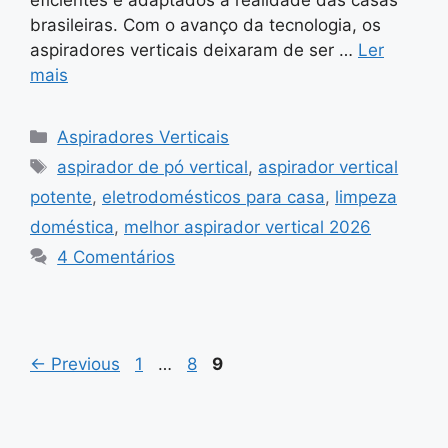
brasileiras. Com o avanço da tecnologia, os
aspiradores verticais deixaram de ser …
Ler
mais
Categorias
Aspiradores Verticais
Tags
aspirador de pó vertical
,
aspirador vertical
potente
,
eletrodomésticos para casa
,
limpeza
doméstica
,
melhor aspirador vertical 2026
4 Comentários
Page
Page
Page
←
Previous
1
…
8
9