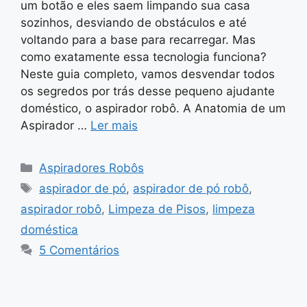
um botão e eles saem limpando sua casa
sozinhos, desviando de obstáculos e até
voltando para a base para recarregar. Mas
como exatamente essa tecnologia funciona?
Neste guia completo, vamos desvendar todos
os segredos por trás desse pequeno ajudante
doméstico, o aspirador robô. A Anatomia de um
Aspirador …
Ler mais
Categorias
Aspiradores Robôs
Tags
aspirador de pó
,
aspirador de pó robô
,
aspirador robô
,
Limpeza de Pisos
,
limpeza
doméstica
5 Comentários