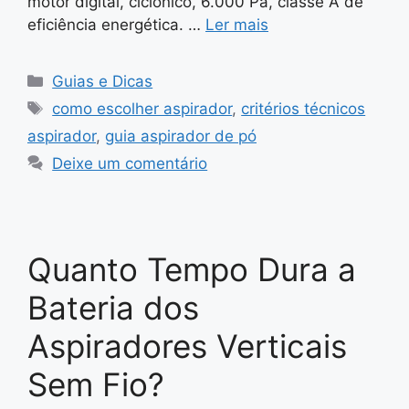
motor digital, ciclônico, 6.000 Pa, classe A de
eficiência energética. …
Ler mais
Categorias
Guias e Dicas
Tags
como escolher aspirador
,
critérios técnicos
aspirador
,
guia aspirador de pó
Deixe um comentário
Quanto Tempo Dura a
Bateria dos
Aspiradores Verticais
Sem Fio?