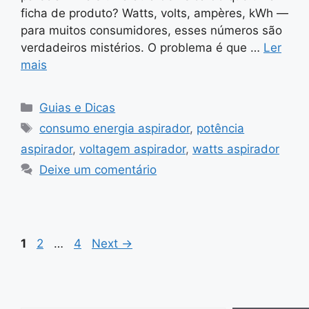
ficha de produto? Watts, volts, ampères, kWh —
para muitos consumidores, esses números são
verdadeiros mistérios. O problema é que …
Ler
mais
Categorias
Guias e Dicas
Tags
consumo energia aspirador
,
potência
aspirador
,
voltagem aspirador
,
watts aspirador
Deixe um comentário
Page
Page
Page
1
2
…
4
Next
→