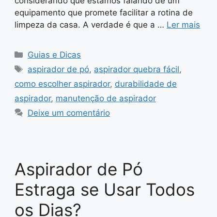
considerando que estamos falando de um
equipamento que promete facilitar a rotina de
limpeza da casa. A verdade é que a …
Ler mais
Categorias
Guias e Dicas
Tags
aspirador de pó
,
aspirador quebra fácil
,
como escolher aspirador
,
durabilidade de
aspirador
,
manutenção de aspirador
Deixe um comentário
Aspirador de Pó
Estraga se Usar Todos
os Dias?