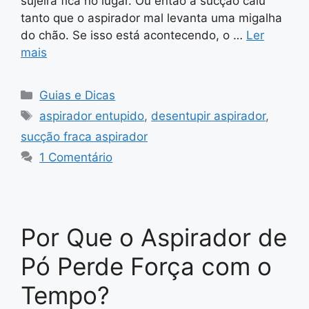
sujeira fica no lugar. Ou então a sucção caiu
tanto que o aspirador mal levanta uma migalha
do chão. Se isso está acontecendo, o …
Ler
mais
Categorias
Guias e Dicas
Tags
aspirador entupido
,
desentupir aspirador
,
sucção fraca aspirador
1 Comentário
Por Que o Aspirador de
Pó Perde Força com o
Tempo?