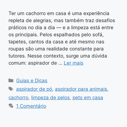
Ter um cachorro em casa é uma experiência
repleta de alegrias, mas também traz desafios
práticos no dia a dia — e a limpeza está entre
os principais. Pelos espalhados pelo sofá,
tapetes, cantos da casa e até mesmo nas
roupas são uma realidade constante para
tutores. Nesse contexto, surge uma dúvida
comum: aspirador de …
Ler mais
Categorias
Guias e Dicas
Tags
aspirador de pó
,
aspirador para animais
,
cachorro
,
limpeza de pelos
,
pets em casa
1 Comentário