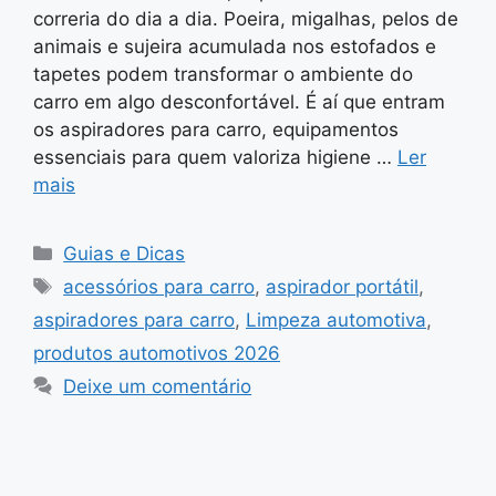
correria do dia a dia. Poeira, migalhas, pelos de
animais e sujeira acumulada nos estofados e
tapetes podem transformar o ambiente do
carro em algo desconfortável. É aí que entram
os aspiradores para carro, equipamentos
essenciais para quem valoriza higiene …
Ler
mais
Categorias
Guias e Dicas
Tags
acessórios para carro
,
aspirador portátil
,
aspiradores para carro
,
Limpeza automotiva
,
produtos automotivos 2026
Deixe um comentário