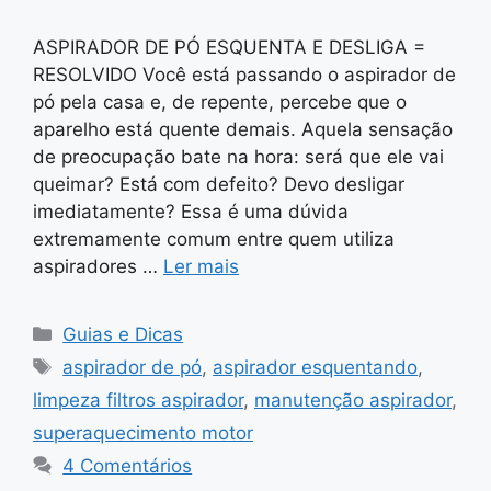
ASPIRADOR DE PÓ ESQUENTA E DESLIGA =
RESOLVIDO Você está passando o aspirador de
pó pela casa e, de repente, percebe que o
aparelho está quente demais. Aquela sensação
de preocupação bate na hora: será que ele vai
queimar? Está com defeito? Devo desligar
imediatamente? Essa é uma dúvida
extremamente comum entre quem utiliza
aspiradores …
Ler mais
Categorias
Guias e Dicas
Tags
aspirador de pó
,
aspirador esquentando
,
limpeza filtros aspirador
,
manutenção aspirador
,
superaquecimento motor
4 Comentários