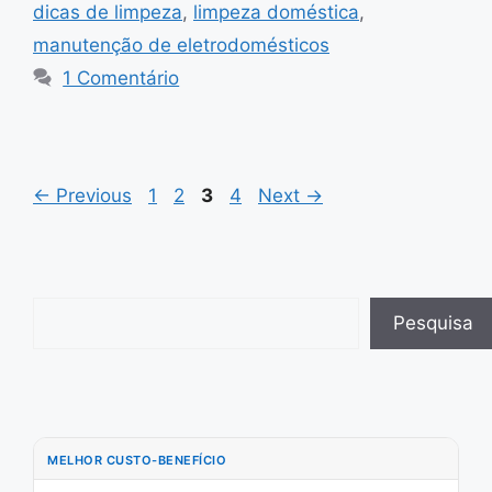
dicas de limpeza
,
limpeza doméstica
,
manutenção de eletrodomésticos
1 Comentário
Page
Page
Page
Page
←
Previous
1
2
3
4
Next
→
Pesquisar
Pesquisa
MELHOR CUSTO-BENEFÍCIO