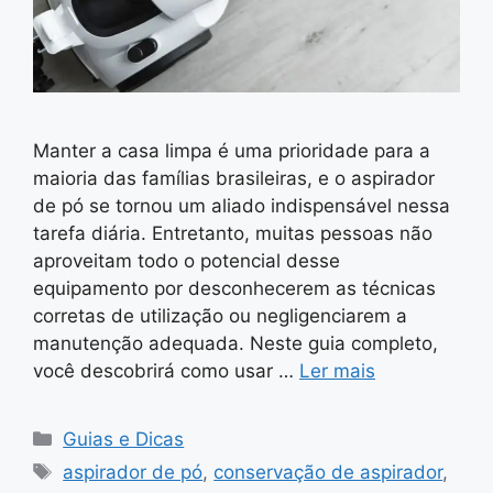
Manter a casa limpa é uma prioridade para a
maioria das famílias brasileiras, e o aspirador
de pó se tornou um aliado indispensável nessa
tarefa diária. Entretanto, muitas pessoas não
aproveitam todo o potencial desse
equipamento por desconhecerem as técnicas
corretas de utilização ou negligenciarem a
manutenção adequada. Neste guia completo,
você descobrirá como usar …
Ler mais
Categorias
Guias e Dicas
Tags
aspirador de pó
,
conservação de aspirador
,