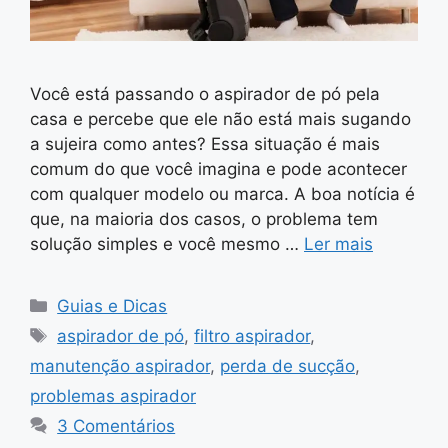
Você está passando o aspirador de pó pela
casa e percebe que ele não está mais sugando
a sujeira como antes? Essa situação é mais
comum do que você imagina e pode acontecer
com qualquer modelo ou marca. A boa notícia é
que, na maioria dos casos, o problema tem
solução simples e você mesmo …
Ler mais
Categorias
Guias e Dicas
Tags
aspirador de pó
,
filtro aspirador
,
manutenção aspirador
,
perda de sucção
,
problemas aspirador
3 Comentários