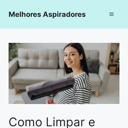
Pular
para
Melhores Aspiradores
Menu
o
conteúdo
Como Limpar e