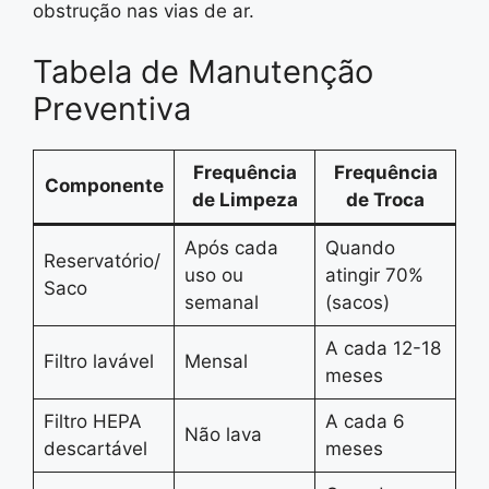
obstrução nas vias de ar.
Tabela de Manutenção
Preventiva
Frequência
Frequência
Componente
de Limpeza
de Troca
Após cada
Quando
Reservatório/
uso ou
atingir 70%
Saco
semanal
(sacos)
A cada 12-18
Filtro lavável
Mensal
meses
Filtro HEPA
A cada 6
Não lava
descartável
meses