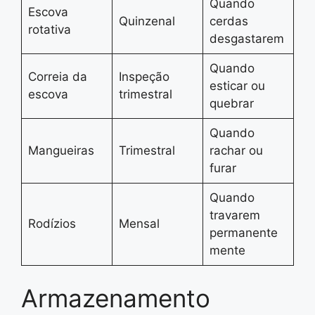
Quando
Escova
Quinzenal
cerdas
rotativa
desgastarem
Quando
Correia da
Inspeção
esticar ou
escova
trimestral
quebrar
Quando
Mangueiras
Trimestral
rachar ou
furar
Quando
travarem
Rodízios
Mensal
permanente
mente
Armazenamento