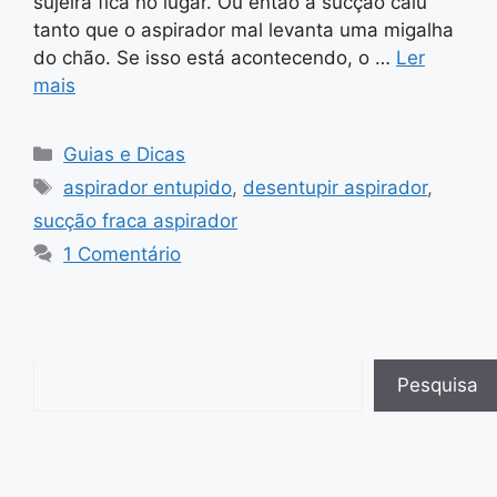
sujeira fica no lugar. Ou então a sucção caiu
tanto que o aspirador mal levanta uma migalha
do chão. Se isso está acontecendo, o …
Ler
mais
Categorias
Guias e Dicas
Tags
aspirador entupido
,
desentupir aspirador
,
sucção fraca aspirador
1 Comentário
Pesquisar
Pesquisa