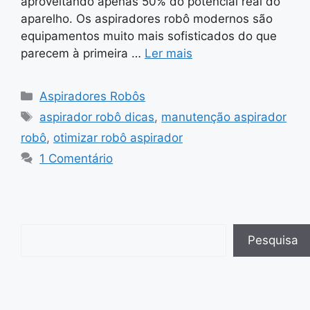
aproveitando apenas 50% do potencial real do
aparelho. Os aspiradores robô modernos são
equipamentos muito mais sofisticados do que
parecem à primeira …
Ler mais
Categorias
Aspiradores Robôs
Tags
aspirador robô dicas
,
manutenção aspirador
robô
,
otimizar robô aspirador
1 Comentário
Pesquisar
Pesquisa