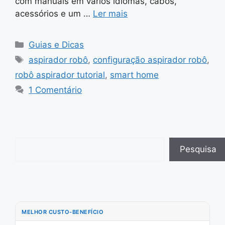
com manuais em vários idiomas, cabos,
acessórios e um …
Ler mais
Categorias
Guias e Dicas
Tags
aspirador robô
,
configuração aspirador robô
,
robô aspirador tutorial
,
smart home
1 Comentário
Pesquisar
Pesquisa
MELHOR CUSTO-BENEFÍCIO