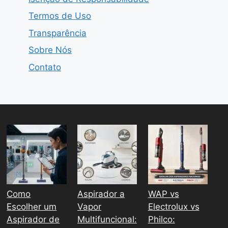
Termos de Uso
Transparência
Sobre Nós
Contato
Como
Aspirador a
WAP vs
Escolher um
Vapor
Electrolux vs
Aspirador de
Multifuncional:
Philco: