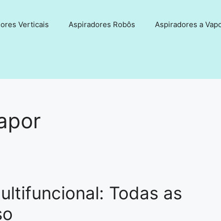
ores Verticais
Aspiradores Robôs
Aspiradores a Vap
apor
ltifuncional: Todas as
so