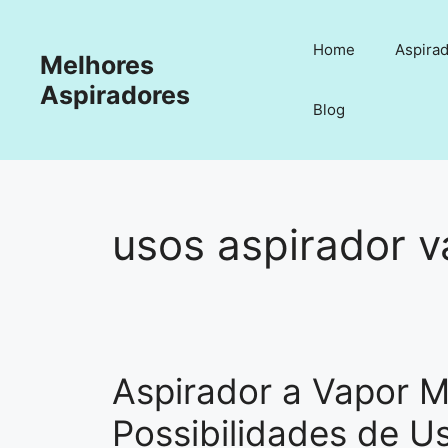
Pular
para
Home
Aspirad
Melhores
o
conteúdo
Aspiradores
Blog
usos aspirador v
Aspirador a Vapor Mu
Possibilidades de U